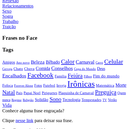
Reflexão
Relacionamentos
Sexo
Sogra
Trabalho
Traição
Frases no Face
Tags
Calor
Celular
Carnaval
Beleza
Bêbado
Amigos
Ano novo
Carro
Conselhos
Comida
Chato
Chuva
Deus
Cerveja
Copa do Mundo
Facebook
Feiúra
Encalhados
Fim do mundo
Familia
Filhos
Irônicas
Morte
Fofoca
Futebol
Inveja
Matemática
Fotos
Forever Alone
Preguiça
Natal
Papai Noel
Piriguetes
Plaquinha de Carnaval
Pais
Quem
Sono
Solidão
Tecnologia
nunca
Tempestades
Verão
Regime
Religião
TV
Vida
Conhece alguma frase engraçada?
Clique
nesse link
para deixar sua frase.