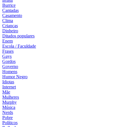
Brasil
Burrice
Cantadas
Casamento
Clima
Crianças
Dinheiro
Ditados populares
Enem
Escola / Faculdade
Frases
Gays
Gordos
Governo
Homens
Humor Negro
Idiotas
Internet
Mãe
Mulheres
Murphy
Música
Nerds
Pobre
Políticos