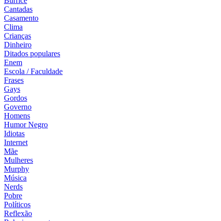
Burrice
Cantadas
Casamento
Clima
Crianças
Dinheiro
Ditados populares
Enem
Escola / Faculdade
Frases
Gays
Gordos
Governo
Homens
Humor Negro
Idiotas
Internet
Mãe
Mulheres
Murphy
Música
Nerds
Pobre
Políticos
Reflexão