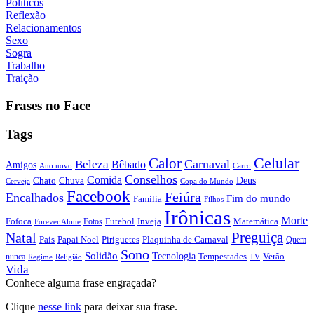
Políticos
Reflexão
Relacionamentos
Sexo
Sogra
Trabalho
Traição
Frases no Face
Tags
Calor
Celular
Carnaval
Beleza
Bêbado
Amigos
Ano novo
Carro
Conselhos
Comida
Chato
Chuva
Deus
Cerveja
Copa do Mundo
Facebook
Feiúra
Encalhados
Fim do mundo
Familia
Filhos
Irônicas
Morte
Fofoca
Futebol
Inveja
Matemática
Fotos
Forever Alone
Preguiça
Natal
Papai Noel
Piriguetes
Plaquinha de Carnaval
Pais
Quem
Sono
Solidão
Tecnologia
nunca
Tempestades
Verão
Regime
Religião
TV
Vida
Conhece alguma frase engraçada?
Clique
nesse link
para deixar sua frase.