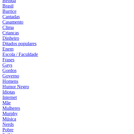
Bebida
Brasil
Burrice
Cantadas
Casamento
Clima
Crianças
Dinheiro
Ditados populares
Enem
Escola / Faculdade
Frases
Gays
Gordos
Governo
Homens
Humor Negro
Idiotas
Internet
Mãe
Mulheres
Murphy
Música
Nerds
Pobre