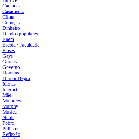
Burrice
Cantadas
Casamento
Clima
Crianças
Dinheiro
Ditados populares
Enem
Escola / Faculdade
Frases
Gays
Gordos
Governo
Homens
Humor Negro
Idiotas
Internet
Mãe
Mulheres
Murphy
Música
Nerds
Pobre
Políticos
Reflexão