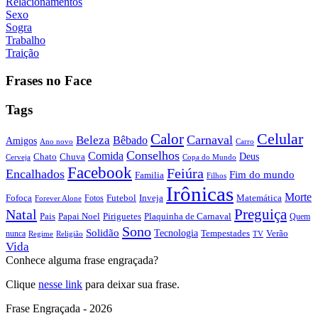
Relacionamentos
Sexo
Sogra
Trabalho
Traição
Frases no Face
Tags
Calor
Celular
Carnaval
Beleza
Bêbado
Amigos
Ano novo
Carro
Conselhos
Comida
Chato
Chuva
Deus
Cerveja
Copa do Mundo
Facebook
Feiúra
Encalhados
Fim do mundo
Familia
Filhos
Irônicas
Morte
Fofoca
Futebol
Inveja
Matemática
Fotos
Forever Alone
Preguiça
Natal
Papai Noel
Piriguetes
Plaquinha de Carnaval
Pais
Quem
Sono
Solidão
Tecnologia
nunca
Tempestades
Verão
Regime
Religião
TV
Vida
Conhece alguma frase engraçada?
Clique
nesse link
para deixar sua frase.
Frase Engraçada - 2026