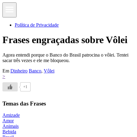
Política de Privacidade
Frases engraçadas sobre Vôlei
Agora entendi porque o Banco do Brasil patrocina o vôlei. Tentei
sacar três vezes e ele me bloqueou.
Em
Dinheiro
Banco
,
Vôlei
>
+1
Temas das Frases
Amizade
Amor
Animais
Bebida