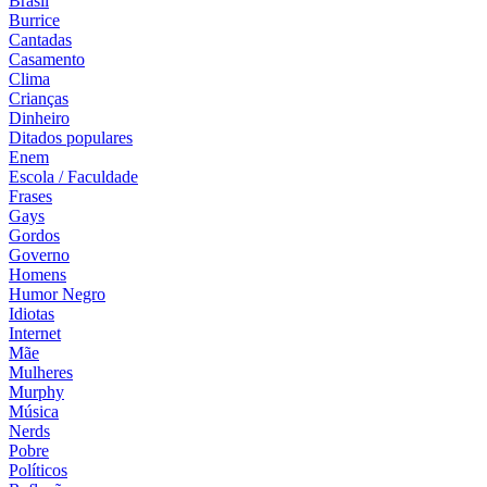
Brasil
Burrice
Cantadas
Casamento
Clima
Crianças
Dinheiro
Ditados populares
Enem
Escola / Faculdade
Frases
Gays
Gordos
Governo
Homens
Humor Negro
Idiotas
Internet
Mãe
Mulheres
Murphy
Música
Nerds
Pobre
Políticos