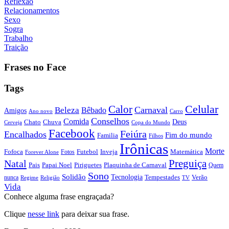
Reflexão
Relacionamentos
Sexo
Sogra
Trabalho
Traição
Frases no Face
Tags
Calor
Celular
Carnaval
Beleza
Bêbado
Amigos
Ano novo
Carro
Conselhos
Comida
Chato
Chuva
Deus
Cerveja
Copa do Mundo
Facebook
Feiúra
Encalhados
Fim do mundo
Familia
Filhos
Irônicas
Morte
Fofoca
Futebol
Inveja
Matemática
Fotos
Forever Alone
Preguiça
Natal
Papai Noel
Piriguetes
Plaquinha de Carnaval
Pais
Quem
Sono
Solidão
Tecnologia
nunca
Tempestades
Verão
Regime
Religião
TV
Vida
Conhece alguma frase engraçada?
Clique
nesse link
para deixar sua frase.