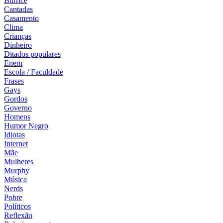
Burrice
Cantadas
Casamento
Clima
Crianças
Dinheiro
Ditados populares
Enem
Escola / Faculdade
Frases
Gays
Gordos
Governo
Homens
Humor Negro
Idiotas
Internet
Mãe
Mulheres
Murphy
Música
Nerds
Pobre
Políticos
Reflexão