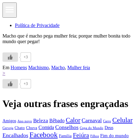
Política de Privacidade
Macho que é macho pega mulher feia; porque mulher bonita todo
mundo quer pegar!
+3
Em
Homens
Machismo
,
Macho
,
Mulher feia
>
+3
Veja outras frases engraçadas
Calor
Celular
Carnaval
Beleza
Bêbado
Amigos
Ano novo
Carro
Conselhos
Comida
Chato
Chuva
Deus
Cerveja
Copa do Mundo
Facebook
Feiúra
Encalhados
Fim do mundo
Familia
Filhos