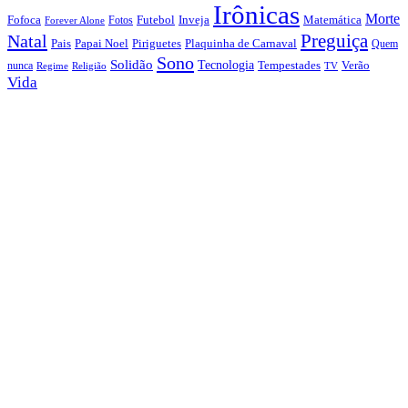
Irônicas
Morte
Fofoca
Futebol
Inveja
Matemática
Fotos
Forever Alone
Preguiça
Natal
Papai Noel
Piriguetes
Plaquinha de Carnaval
Pais
Quem
Sono
Solidão
Tecnologia
nunca
Tempestades
Verão
Regime
Religião
TV
Vida