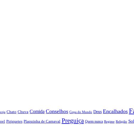
F
Conselhos
Encalhados
Comida
Chato
Chuva
Deus
veja
Copa do Mundo
Preguiça
So
oel
Piriguetes
Plaquinha de Carnaval
Quem nunca
Regime
Religião