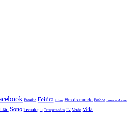
acebook
Feiúra
Fim do mundo
Familia
Fofoca
Forever Alone
Filhos
Sono
Vida
lidão
Tecnologia
Tempestades
Verão
TV