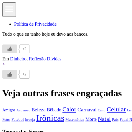
Política de Privacidade
Tudo o que eu tenho hoje eu devo aos bancos.
+2
Em
Dinheiro
,
Reflexão
Dívidas
>
+2
Veja outras frases engraçadas
Calor
Celular
Carnaval
Beleza
Bêbado
Amigos
Ano novo
Carro
Cer
Irônicas
Natal
Morte
Futebol
Inveja
Matemática
Papai N
Fotos
Pais
Temas das Frases