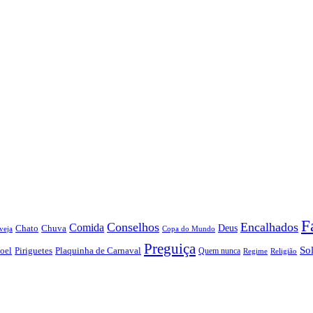
F
Conselhos
Encalhados
Comida
Chato
Chuva
Deus
veja
Copa do Mundo
Preguiça
So
oel
Piriguetes
Plaquinha de Carnaval
Quem nunca
Regime
Religião