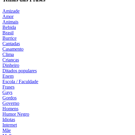
Amizade
Amor
Animais
Bebida
Brasil
Burrice
Cantadas
Casamento
Clima
Crianças
Dinheiro
Ditados populares
Enem
Escola / Faculdade
Frases
Gays
Gordos
Governo
Homens
Humor Negro
Idiotas
Internet
Mãe