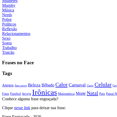
Mulheres
Murphy
Música
Nerds
Pobre
Políticos
Reflexão
Relacionamentos
Sexo
Sogra
Trabalho
Traição
Frases no Face
Tags
Calor
Celular
Carnaval
Beleza
Bêbado
Amigos
Ano novo
Carro
Cer
Irônicas
Natal
Morte
Futebol
Inveja
Matemática
Papai N
Fotos
Pais
Conhece alguma frase engraçada?
Clique
nesse link
para deixar sua frase.
Frase Engraçada - 2026