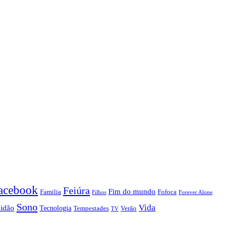
acebook
Feiúra
Fim do mundo
Familia
Fofoca
Forever Alone
Filhos
Sono
Vida
lidão
Tecnologia
Tempestades
Verão
TV