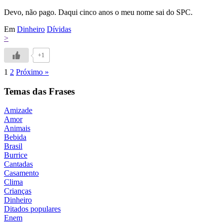
Devo, não pago. Daqui cinco anos o meu nome sai do SPC.
Em
Dinheiro
Dívidas
>
+1
1
2
Próximo »
Temas das Frases
Amizade
Amor
Animais
Bebida
Brasil
Burrice
Cantadas
Casamento
Clima
Crianças
Dinheiro
Ditados populares
Enem