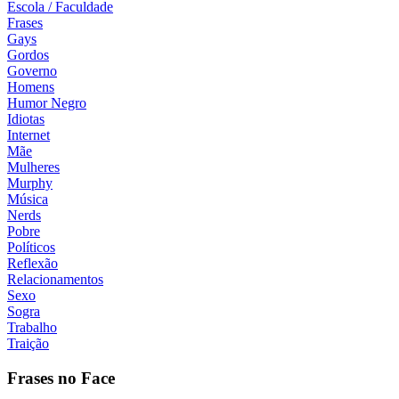
Escola / Faculdade
Frases
Gays
Gordos
Governo
Homens
Humor Negro
Idiotas
Internet
Mãe
Mulheres
Murphy
Música
Nerds
Pobre
Políticos
Reflexão
Relacionamentos
Sexo
Sogra
Trabalho
Traição
Frases no Face