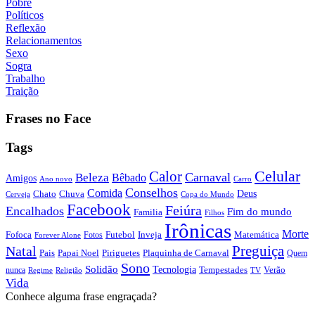
Pobre
Políticos
Reflexão
Relacionamentos
Sexo
Sogra
Trabalho
Traição
Frases no Face
Tags
Calor
Celular
Carnaval
Beleza
Bêbado
Amigos
Ano novo
Carro
Conselhos
Comida
Chato
Chuva
Deus
Cerveja
Copa do Mundo
Facebook
Feiúra
Encalhados
Fim do mundo
Familia
Filhos
Irônicas
Morte
Fofoca
Futebol
Inveja
Matemática
Fotos
Forever Alone
Preguiça
Natal
Papai Noel
Piriguetes
Plaquinha de Carnaval
Pais
Quem
Sono
Solidão
Tecnologia
nunca
Tempestades
Verão
Regime
Religião
TV
Vida
Conhece alguma frase engraçada?