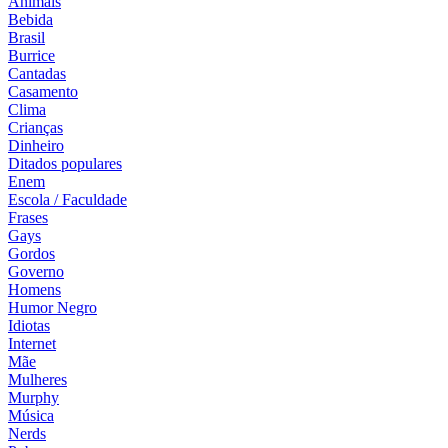
Animais
Bebida
Brasil
Burrice
Cantadas
Casamento
Clima
Crianças
Dinheiro
Ditados populares
Enem
Escola / Faculdade
Frases
Gays
Gordos
Governo
Homens
Humor Negro
Idiotas
Internet
Mãe
Mulheres
Murphy
Música
Nerds