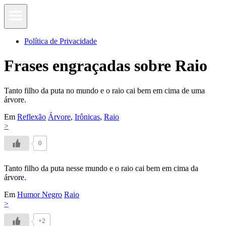
Política de Privacidade
Frases engraçadas sobre Raio
Tanto filho da puta no mundo e o raio cai bem em cima de uma
árvore.
Em
Reflexão
Árvore
,
Irônicas
,
Raio
>
0
Tanto filho da puta nesse mundo e o raio cai bem em cima da
árvore.
Em
Humor Negro
Raio
>
+2