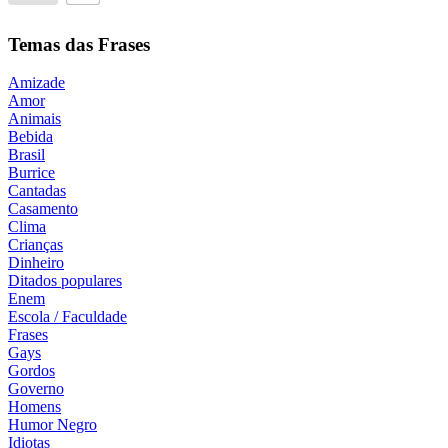
Temas das Frases
Amizade
Amor
Animais
Bebida
Brasil
Burrice
Cantadas
Casamento
Clima
Crianças
Dinheiro
Ditados populares
Enem
Escola / Faculdade
Frases
Gays
Gordos
Governo
Homens
Humor Negro
Idiotas