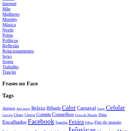
Internet
Mãe
Mulheres
Murphy
Música
Nerds
Pobre
Políticos
Reflexão
Relacionamentos
Sexo
Sogra
Trabalho
Traição
Frases no Face
Tags
Calor
Celular
Carnaval
Beleza
Bêbado
Amigos
Ano novo
Carro
Conselhos
Comida
Chato
Chuva
Deus
Cerveja
Copa do Mundo
Facebook
Feiúra
Encalhados
Fim do mundo
Familia
Filhos
Irônicas