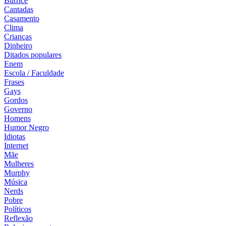
Burrice
Cantadas
Casamento
Clima
Crianças
Dinheiro
Ditados populares
Enem
Escola / Faculdade
Frases
Gays
Gordos
Governo
Homens
Humor Negro
Idiotas
Internet
Mãe
Mulheres
Murphy
Música
Nerds
Pobre
Políticos
Reflexão